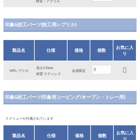
材質：アクリル
印象&技工パーツ(技工用レプリカ)
お気に入
製品名
仕様
価格
個数
り
高さ15mm
MPレプリカ
会員限定
材質 ステンレス
印象&技工パーツ(印象用コーピング/オープン・トレー用)
スクリューが付属されています
お気に入
製品名
仕様
価格
個数
り