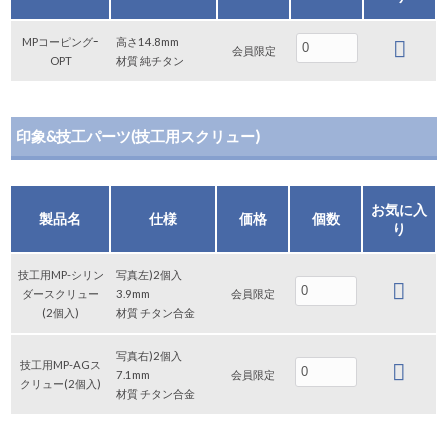
MPコーピングｰ
高さ14.8mm
会員限定
OPT
材質 純チタン
印象&技工パーツ(技工用スクリュー)
お気に入
製品名
仕様
価格
個数
り
技工用MP-シリン
写真左)2個入
ダースクリュー
3.9mm
会員限定
(2個入)
材質 チタン合金
写真右)2個入
技工用MP-AGス
7.1mm
会員限定
クリュー(2個入)
材質 チタン合金