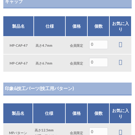
キャップ
お気に入
製品名
仕様
価格
個数
り
MP-CAP-47
高さ4.7mm
会員限定
MP-CAP-67
高さ6.7mm
会員限定
印象&技工パーツ(技工用パターン)
お気に入
製品名
仕様
価格
個数
り
高さ12.5mm
MPパターン
会員限定