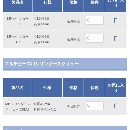
製品名
仕様
価格
個数
り
MP-シリンダー
Φ3.3/Φ4.8
会員限定
33
高さ11mm
MP-シリンダー
Φ4.3/Φ4.8
会員限定
43
高さ11mm
マルチピース用シリンダースクリュー
お気に入
製品名
仕様
価格
個数
り
MP-シリンダース
全長3.9mm
会員限定
クリュー(2個入)
材質 チタン合金