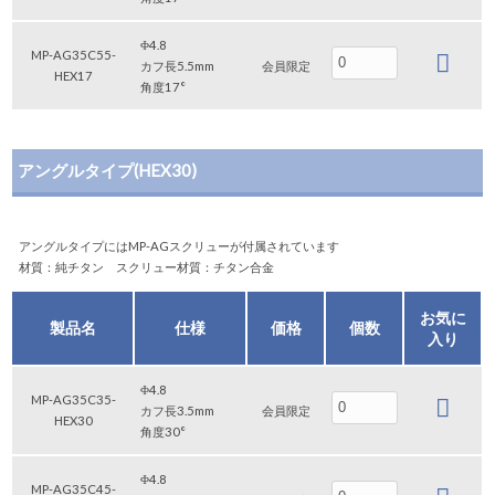
Φ4.8
MP-AG35C55-
カフ長5.5mm
会員限定
HEX17
角度17°
アングルタイプ(HEX30)
アングルタイプにはMP-AGスクリューが付属されています
材質：純チタン スクリュー材質：チタン合金
お気に
製品名
仕様
価格
個数
入り
Φ4.8
MP-AG35C35-
カフ長3.5mm
会員限定
HEX30
角度30°
Φ4.8
MP-AG35C45-