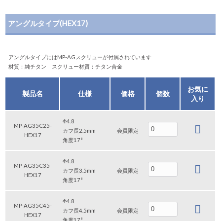
アングルタイプ(HEX17)
アングルタイプにはMP-AGスクリューが付属されています
材質：純チタン スクリュー材質：チタン合金
お気に
製品名
仕様
価格
個数
入り
Φ4.8
MP-AG35C25-
カフ長2.5mm
会員限定
HEX17
角度17°
Φ4.8
MP-AG35C35-
カフ長3.5mm
会員限定
HEX17
角度17°
Φ4.8
MP-AG35C45-
カフ長4.5mm
会員限定
HEX17
角度17°