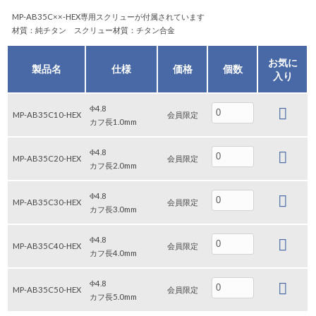
MP-AB35C××-HEX専用スクリューが付属されています
材質：純チタン スクリュー材質：チタン合金
お気に
製品名
仕様
価格
個数
入り
Φ4.8
MP-AB35C10-HEX
会員限定
カフ長1.0mm
Φ4.8
MP-AB35C20-HEX
会員限定
カフ長2.0mm
Φ4.8
MP-AB35C30-HEX
会員限定
カフ長3.0mm
Φ4.8
MP-AB35C40-HEX
会員限定
カフ長4.0mm
Φ4.8
MP-AB35C50-HEX
会員限定
カフ長5.0mm