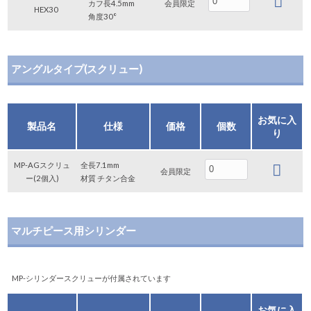
カフ長4.5mm
会員限定
HEX30
角度30°
アングルタイプ(スクリュー)
お気に入
製品名
仕様
価格
個数
り
MP-AGスクリュ
全長7.1mm
会員限定
ー(2個入)
材質 チタン合金
マルチピース用シリンダー
MP-シリンダースクリューが付属されています
お気に入