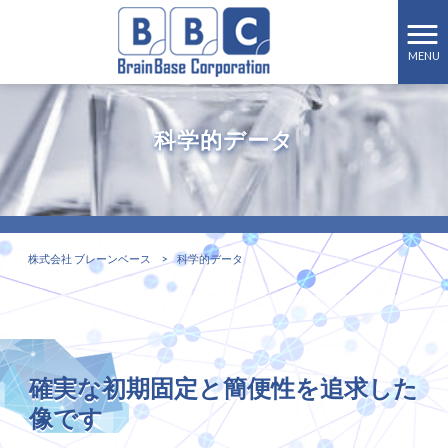
MENU
科学的データ
株式会社 ブレーンベース
>
科学的データ
確実な初期固定と簡便性を追求した
像です