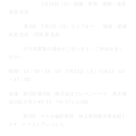
5月24日（日）講義・実習 講師：鬼原
英道 先生
第3回 7月5日（日）ライブオペ 講師：簗瀬
武史 先生 引間 新 先生
※日程変更の場合がございます。ご承知おきく
ださい。
時間：10：00～16：00 5月23日（土）のみ13：00
～17：00
会場：第1回/第2回 株式会社ブレーンベース 東京都
品川区大井1-49-15 YK-17ビル6階
第3回 ヤナセ歯科医院 埼玉県朝霞市東弁財1-
3-9 イーストアレイビル