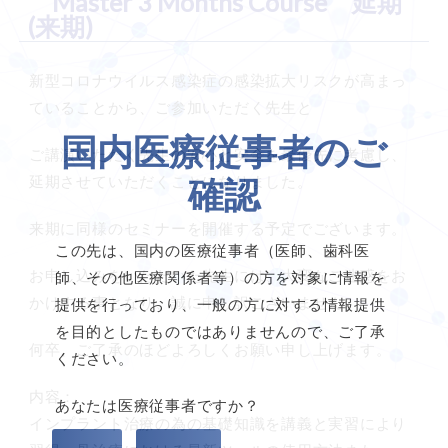
Master 3 Months Course 延期
(来期)
新型コロナウイルス感染症の感染拡大リスクが高まっ
ていることから、ご参加いただく先生と
国内医療従事者のご
ご講演いただく先生の安心と安全を最優先に考慮し、
延期させていただくことになりました。
確認
来期に同様のセミナーを開催する予定でございます。
この先は、国内の医療従事者（医師、歯科医
お申し込みをいただいた先生には、大変なご迷惑をお
師、その他医療関係者等）の方を対象に情報を
かけする事となり、誠に申し訳ございません。
提供を行っており、一般の方に対する情報提供
を目的としたものではありませんので、ご了承
何卒、ご了承のほどよろしくお願い申し上げます。
ください。
内容：
あなたは医療従事者ですか？
インプラント治療の為の基礎知識を講義と実習により