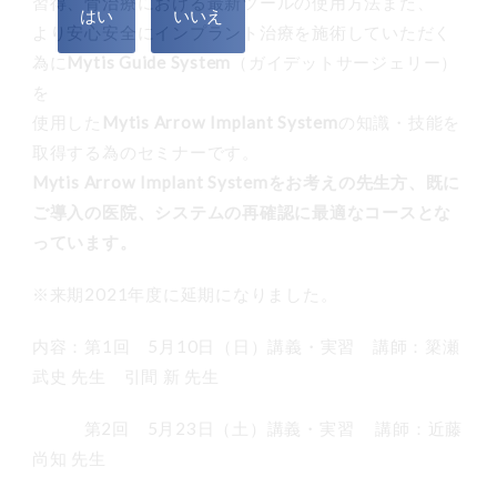
習得、骨治療における最新ツールの使用方法また、
より安心安全にインプラント治療を施術していただく
為に
Mytis Guide System
（ガイデットサージェリー）
を
使用した
Mytis Arrow Implant System
の知識・技能を
取得する為のセミナーです。
Mytis Arrow Implant Systemをお考えの先生方、既に
ご導入の医院、システムの再確認に最適なコースとな
っています。
※来期2021年度に延期になりました。
内容：第1回 5月10日（日）講義・実習 講師：簗瀬
武史 先生 引間 新 先生
第2回 5月23日（土）講義・実習 講師：近藤
尚知 先生